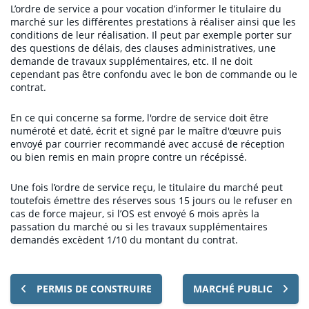
L’ordre de service a pour vocation d’informer le titulaire du
marché sur les différentes prestations à réaliser ainsi que les
À propos
conditions de leur réalisation. Il peut par exemple porter sur
des questions de délais, des clauses administratives, une
demande de travaux supplémentaires, etc. Il ne doit
Resources
cependant pas être confondu avec le bon de commande ou le
contrat.
Blog
En ce qui concerne sa forme, l'ordre de service doit être
CONNEXION
Témoignages clients
numéroté et daté, écrit et signé par le maître d'œuvre puis
Livres blancs
envoyé par courrier recommandé avec accusé de réception
ou bien remis en main propre contre un récépissé.
Lexique
Une fois l’ordre de service reçu, le titulaire du marché peut
toutefois émettre des réserves sous 15 jours ou le refuser en
cas de force majeur, si l’OS est envoyé 6 mois après la
passation du marché ou si les travaux supplémentaires
demandés excèdent 1/10 du montant du contrat.
PERMIS DE CONSTRUIRE
MARCHÉ PUBLIC