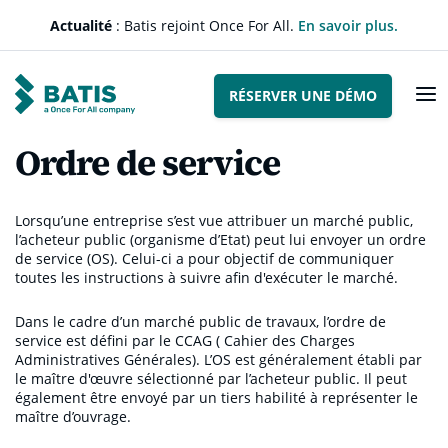
Actualité
: Batis rejoint Once For All.
En savoir plus.
RÉSERVER UNE DÉMO
Produit
Ordre de service
La gestion contractuelle
La gestion financière
La demande d’agrément
Lorsqu’une entreprise s’est vue attribuer un marché public,
l’acheteur public (organisme d’Etat) peut lui envoyer un ordre
L’annuaire des entreprises
de service (OS). Celui-ci a pour objectif de communiquer
Signature électronique
toutes les instructions à suivre afin d'exécuter le marché.
Les outils intégrés
Dans le cadre d’un marché public de travaux, l’ordre de
Notre accompagnement
service est défini par le CCAG ( Cahier des Charges
Administratives Générales). L’OS est généralement établi par
Notre engagement
le maître d'œuvre sélectionné par l’acheteur public. Il peut
également être envoyé par un tiers habilité à représenter le
maître d’ouvrage.
Notre offre